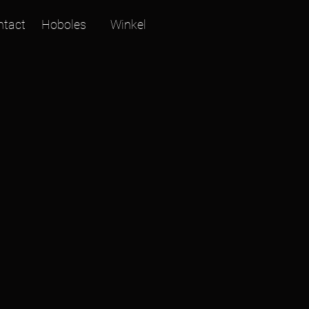
ntact
Hoboles
Winkel
nothing
Louis
Cole
(with
Metropole
Orkest
&
Jules
Buckley)