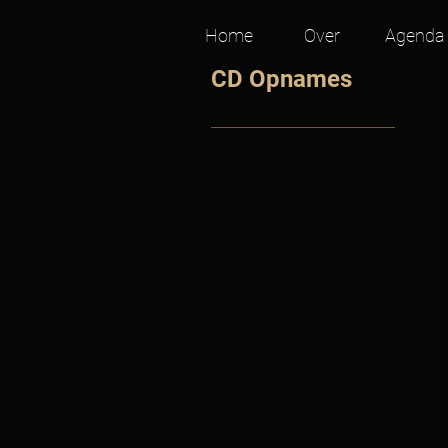
Home
Over
Agenda
CD Opnames
Basta
I
Compani