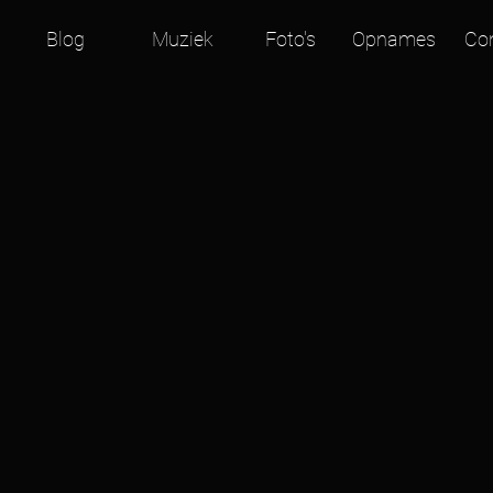
Blog
Muziek
Foto's
Opnames
Co
Animalism
Whispers
Het
Shishani
Artis
Orkest